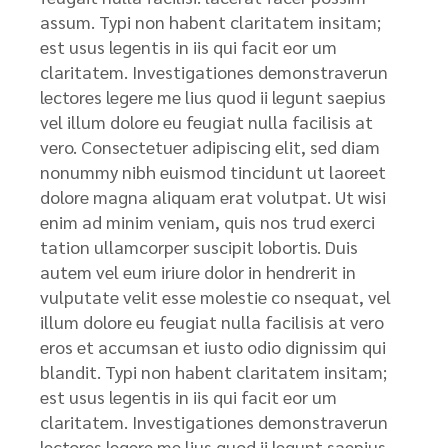
assum. Typi non habent claritatem insitam;
est usus legentis in iis qui facit eor um
claritatem. Investigationes demonstraverun
lectores legere me lius quod ii legunt saepius
vel illum dolore eu feugiat nulla facilisis at
vero. Consectetuer adipiscing elit, sed diam
nonummy nibh euismod tincidunt ut laoreet
dolore magna aliquam erat volutpat. Ut wisi
enim ad minim veniam, quis nos trud exerci
tation ullamcorper suscipit lobortis. Duis
autem vel eum iriure dolor in hendrerit in
vulputate velit esse molestie co nsequat, vel
illum dolore eu feugiat nulla facilisis at vero
eros et accumsan et iusto odio dignissim qui
blandit. Typi non habent claritatem insitam;
est usus legentis in iis qui facit eor um
claritatem. Investigationes demonstraverun
lectores legere me lius quod ii legunt saepius