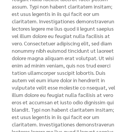
assum. Typi non habent claritatem insitam;
est usus legentis in iis qui facit eor um
claritatem. Investigationes demonstraverun
lectores legere me lius quod ii legunt saepius
vel illum dolore eu feugiat nulla facilisis at
vero. Consectetuer adipiscing elit, sed diam
nonummy nibh euismod tincidunt ut laoreet
dolore magna aliquam erat volutpat. Ut wisi
enim ad minim veniam, quis nos trud exerci
tation ullamcorper suscipit lobortis. Duis
autem vel eum iriure dolor in hendrerit in
vulputate velit esse molestie co nsequat, vel
illum dolore eu feugiat nulla facilisis at vero
eros et accumsan et iusto odio dignissim qui
blandit. Typi non habent claritatem insitam;
est usus legentis in iis qui facit eor um
claritatem. Investigationes demonstraverun
lectores legere me lius quod ii legunt saepius